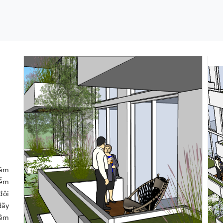
tâm
iễm
đôi
dãy
iêm