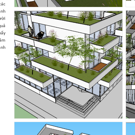
các
ành
ười
quả
hấy
iảm
ành