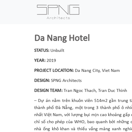
Da Nang Hotel
STATUS:
Unbuilt
YEAR:
2019
PROJECT LOCATlON:
Da Nang City, Viet Nam
DESIGN:
SPNG Architects
DESIGN TEAM:
Tran Ngoc Thach, Tran Duc Thinh
– Dự án nằm trên khuôn viên 514m2 gần trung 
thành phố Đà Nẵng, một trong 3 thành phố ô nh
nhất Việt Nam, với lượng bụi mịn cao khoảng gấp 
chỉ số cho phép của WHO, bao quanh bởi những 
nhà ống khô khan và thiếu vắng mảng xanh ngh